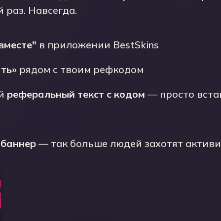
й раз. Навсегда.
вместе"
в приложении BestSkins
ть»
рядом с твоим рефкодом
ый
реферальный текст с кодом
— просто встав
 баннер
— так больше людей захотят активи