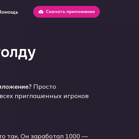
Помощь
Скачать приложение
голду
риложение?
Просто
 всех приглашенных игроков
о так. Он заработал 1000 —