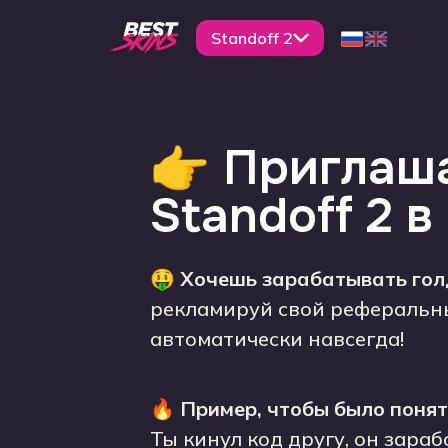
Standoff 2
👉 Приглаша
Standoff 2 в
🤑
Хочешь зарабатывать голд
рекламируй свой реферальны
автоматически навсегда!
🔥
Пример, чтобы было понят
Ты кинул код другу, он зара