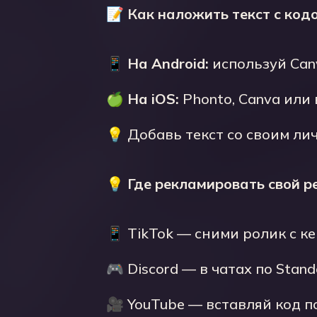
📝
Как наложить текст с код
📱
На Android:
используй Canv
🍏
На iOS:
Phonto, Canva или
💡 Добавь текст со своим ли
💡
Где рекламировать свой р
📱 TikTok — сними ролик с ке
🎮 Discord — в чатах по Stan
🎥 YouTube — вставляй код п