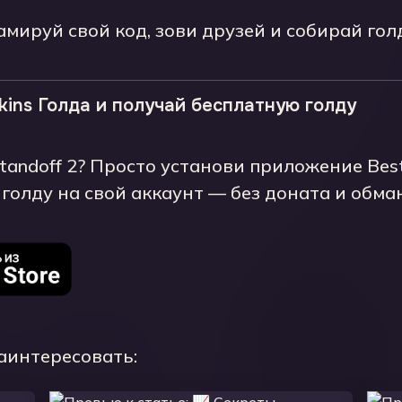
мируй свой код, зови друзей и собирай голд
ins Голда и получай бесплатную голду
tandoff 2? Просто установи приложение Best
голду на свой аккаунт — без доната и обма
заинтересовать: