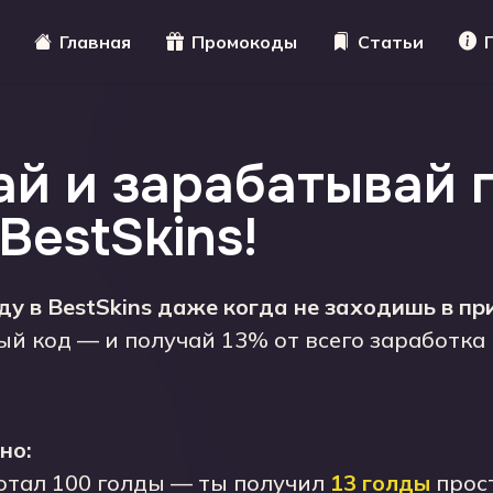
Главная
Промокоды
Статьи
й и зарабатывай 
 BestSkins!
у в BestSkins даже когда не заходишь в п
й код — и получай 13% от всего заработка
но:
ботал 100 голды — ты получил
13 голды
прост