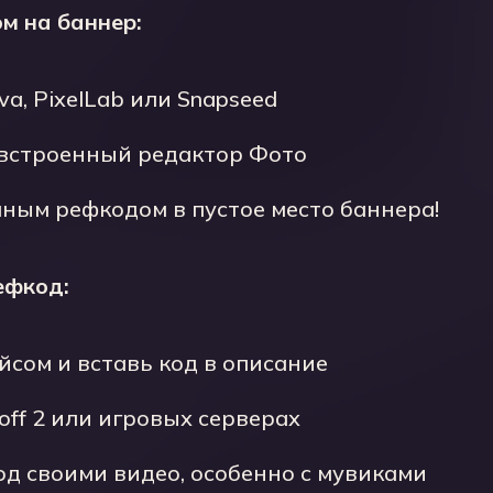
ом на баннер:
a, PixelLab или Snapseed
 встроенный редактор Фото
чным рефкодом в пустое место баннера!
ефкод:
йсом и вставь код в описание
doff 2 или игровых серверах
од своими видео, особенно с мувиками