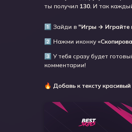
ты получил
130
. И так кажды
1️⃣ Зайди в
"Игры → Играйте 
2️⃣ Нажми иконку
«Скопирова
3️⃣ У тебя сразу будет готов
комментарии!
🔥
Добавь к тексту красивый